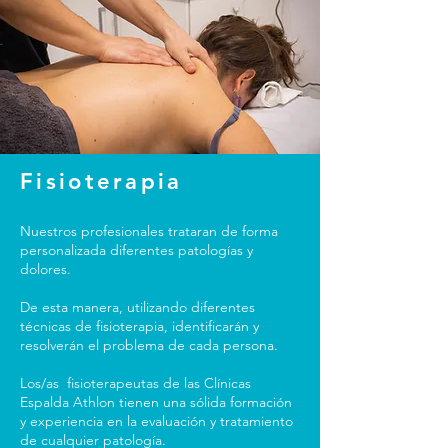
Fisioterapia
Nuestros profesionales trataran de forma
personalizada diferentes patologías y
dolores.
De esta manera, utilizando diferentes
técnicas de fisioterapia, identificarán y
resolverán el problema de cada persona.
Los/as fisioterapeutas de las Clínicas
Espalda Athlon tienen una sólida formación
y experiencia en la evaluación y tratamiento
de cualquier patología.