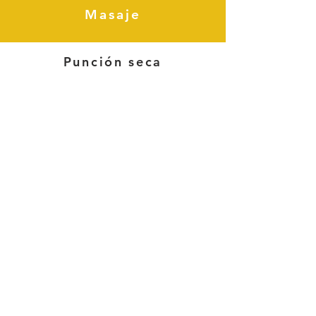
Masaje
Punción seca
Fibrolisis miofascial
Electroterapia y
Termoterapia
Movilizaciones
articulares
Manipulaciones
Kinesiotape